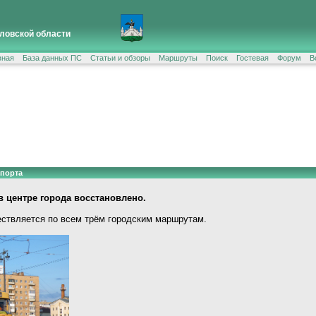
ловской области
вная
База данных ПС
Статьи и обзоры
Маршруты
Поиск
Гостевая
Форум
В
спорта
 центре города восстановлено.
ствляется по всем трём городским маршрутам.