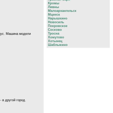
Кромы
Ливны
Малоархангельск
Мценск
Нарышкино
Новосиль
Покровское
Сосково
Тросна
обус. Машина модели
Хомутово
Хотынец
Шаблыкино
 в другой город.