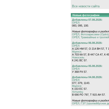
Все новости сайта
Новые фотографии
Добавлены 07.08.2026:
ОРЁЛ:
083, 095, 100.
Новые фотографии в раздел
ОРЁЛ, Фотозарисовки (Орёл)
ОРЁЛ, Трамвайные и тролле
Добавлены 06.08.2026:
ОРЁЛ:
А 126 НМ 57, О 214 ВН 57, Т 1
Мценск:
А 703 КА 57, В 447 СА 47, К 4
Новосиль:
К 241 ВС 57.
Добавлены 05.08.2026:
ОРЁЛ:
У 368 РХ 57.
Добавлены 04.08.2026:
ОРЁЛ:
077, 079, 1143.
Мценск:
К 153 ЕС 57.
Хотынец:
В 690 РО 797, Т 915 АН 57.
Новые фотографии в раздел
ОРЁЛ, ГЭТ [троллейбусное д