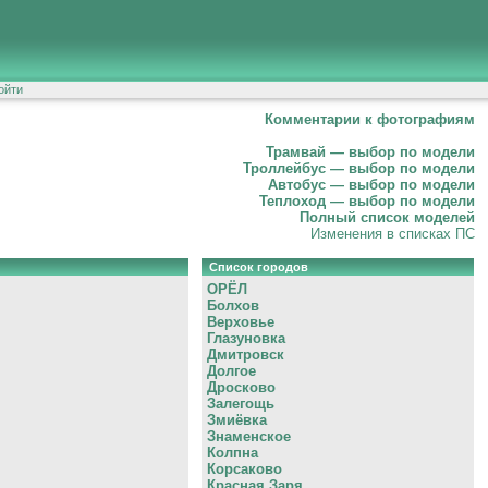
ойти
Комментарии к фотографиям
Трамвай — выбор по модели
Троллейбус — выбор по модели
Автобус — выбор по модели
Теплоход — выбор по модели
Полный список моделей
Изменения в списках ПС
Список городов
ОРЁЛ
Болхов
Верховье
Глазуновка
Дмитровск
Долгое
Дросково
Залегощь
Змиёвка
Знаменское
Колпна
Корсаково
Красная Заря