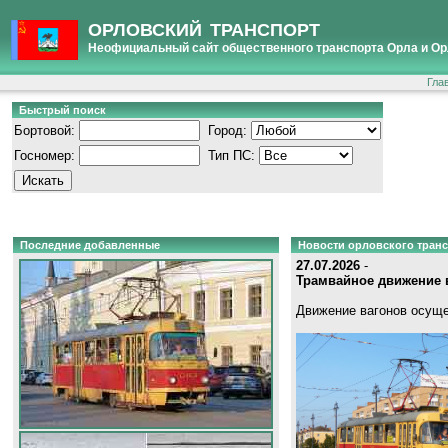
ОРЛОВСКИЙ ТРАНСПОРТ
Неофициальный сайт общественного транспорта Орла и Ор
Гла
Быстрый поиск
Бортовой:
Город:
Госномер:
Тип ПС:
Последние добавленные
Новости орловского тран
27.07.2026
-
Трамвайное движение в
Движение вагонов осуще