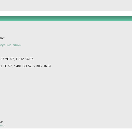
ах:
йбусные линии
87 УС 57, Т 312 КА 57.
51 ТС 57, К 481 ВО 57, У 305 НА 57.
ах:
епо]