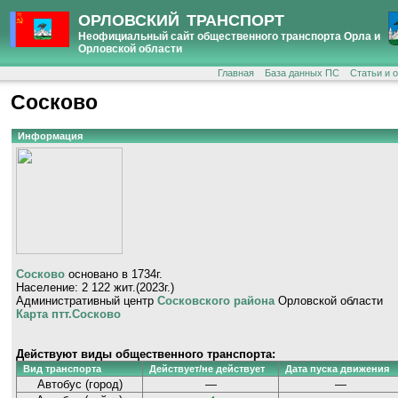
ОРЛОВСКИЙ ТРАНСПОРТ
Неофициальный сайт общественного транспорта Орла и
Орловской области
Главная
База данных ПС
Статьи и 
Сосково
Информация
Сосково
основано в 1734г.
Население: 2 122 жит.(2023г.)
Административный центр
Сосковского района
Орловской области
Карта птт.Сосково
Действуют виды общественного транспорта:
Вид транспорта
Действует/не действует
Дата пуска движения
Автобус (город)
—
—