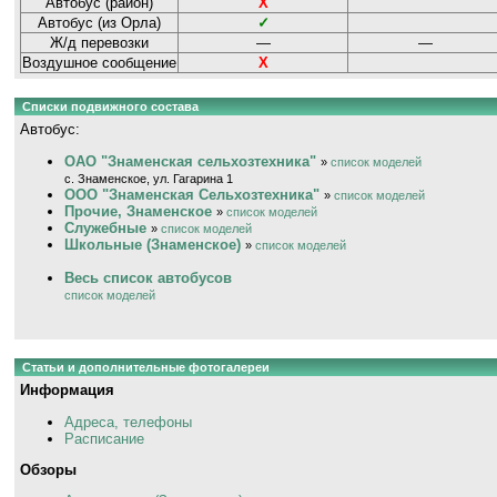
Автобус (район)
Х
Автобус (из Орла)
✓
Ж/д перевозки
—
—
Воздушное сообщение
Х
Списки подвижного состава
Автобус:
ОАО "Знаменская сельхозтехника"
»
список моделей
с. Знаменское, ул. Гагарина 1
ООО "Знаменская Сельхозтехника"
»
список моделей
Прочие, Знаменское
»
список моделей
Служебные
»
список моделей
Школьные (Знаменское)
»
список моделей
Весь список автобусов
список моделей
Статьи и дополнительные фотогалереи
Информация
Адреса, телефоны
Расписание
Обзоры