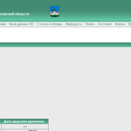
ловской области
вная
База данных ПС
Статьи и обзоры
Маршруты
Поиск
Гостевая
Форум
В
Дата закрытия движения
—