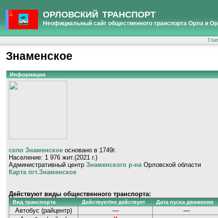
ОРЛОВСКИЙ ТРАНСПОРТ
Неофициальный сайт общественного транспорта Орла и Ор
Гла
Знаменское
Информация
село Знаменское
основано в 1749г.
Население: 1 976 жит.(2021 г.)
Административный центр
Знаменского р-на
Орловской области
Карта пгт.Знаменское
Действуют виды общественного транспорта:
Вид транспорта
Действует/не действует
Дата пуска движения
Автобус (райцентр)
—
—