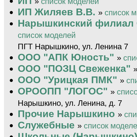
ИП
»
список моделей
ИП Жиляев В.В.
»
список 
Нарышкинский филиал 
список моделей
ПГТ Нарышкино, ул. Ленина 7
ООО "АПК Юность"
»
спи
ООО "ПОЗЦ Свеженка"
ООО "Урицкая ПМК"
»
сп
ОРООПП "ЛОГОС"
»
спис
Нарышкино, ул. Ленина, д. 7
Прочие Нарышкино
»
спи
Служебные
»
список модел
Школьные (Нарышкино