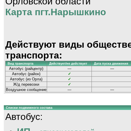
Орловской области
Карта пгт.Нарышкино
Действуют виды обществ
транспорта:
Вид транспорта
Действует/не действует
Дата пуска движения
Автобус (райцентр)
—
—
Автобус (район)
✓
Автобус (из Орла)
✓
Ж/д перевозки
✓
Воздушное сообщение
—
—
Списки подвижного состава
Автобус: