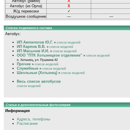
Автобус (район)
Х
Автобус (из Орла)
Х
Ж/д перевозки
✓
Воздушное сообщение
—
—
Списки подвижного состава
Автобус:
ИП Ампилогов Ю.Г.
»
список моделей
ИП Карпов В.В.
»
список моделей
ИП Масычев И.И.
»
список моделей
ООО "ПТК Хотынецкое отделение"
»
список моделей
п. Хотынец, ул. Пушкина 42
Прочие
»
список моделей
Служебные
»
список моделей
Школьные (Хотынец)
»
список моделей
Весь список автобусов
список моделей
Статьи и дополнительные фотогалереи
Информация
Адреса, телефоны
Расписание