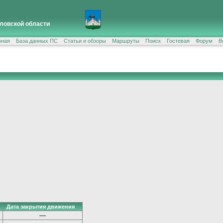
ловской области
вная
База данных ПС
Статьи и обзоры
Маршруты
Поиск
Гостевая
Форум
В
Дата закрытия движения
—