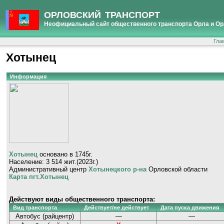
ОРЛОВСКИЙ ТРАНСПОРТ
Неофициальный сайт общественного транспорта Орла и Ор
Гла
Хотынец
Информация
Хотынец
основано в 1745г.
Население: 3 514 жит.(2023г.)
Административный центр
Хотынецкого р-на
Орловской области
Карта пгт.Хотынец
Действуют виды общественного транспорта:
Вид транспорта
Действует/не действует
Дата пуска движения
Автобус (райцентр)
—
—