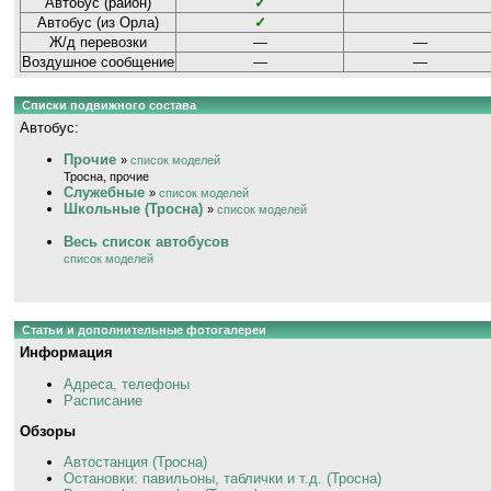
Автобус (район)
✓
Автобус (из Орла)
✓
Ж/д перевозки
—
—
Воздушное сообщение
—
—
Списки подвижного состава
Автобус:
Прочие
»
список моделей
Тросна, прочие
Служебные
»
список моделей
Школьные (Тросна)
»
список моделей
Весь список автобусов
список моделей
Статьи и дополнительные фотогалереи
Информация
Адреса, телефоны
Расписание
Обзоры
Автостанция (Тросна)
Остановки: павильоны, таблички и т.д. (Тросна)