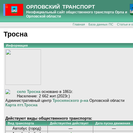
ОРЛОВСКИЙ ТРАНСПОРТ
Неофициальный сайт общественного транспорта Орла и
Орловской области
Главная
База данных ПС
Статьи и 
Тросна
Информация
село Тросна
основано в 1861г.
Население: 2 662 жит.(2023г.)
Административный центр
Троснянского р-на
Орловской области
Карта птт.Тросна
Действуют виды общественного транспорта:
Вид транспорта
Действует/не действует
Дата пуска движения
Автобус (город)
—
—