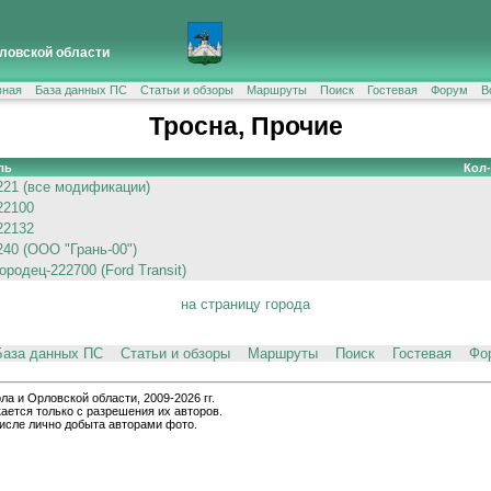
ловской области
вная
База данных ПС
Статьи и обзоры
Маршруты
Поиск
Гостевая
Форум
В
Тросна, Прочие
ль
Кол
221 (все модификации)
22100
22132
240 (ООО "Грань-00")
родец-222700 (Ford Transit)
на страницу города
База данных ПС
Статьи и обзоры
Маршруты
Поиск
Гостевая
Фо
и Орловской области, 2009-2026 гг.
ается только с разрешения их авторов.
числе лично добыта авторами фото.