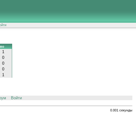
ойти
-во
1
0
0
0
1
рум
Войти
0.001 секунды