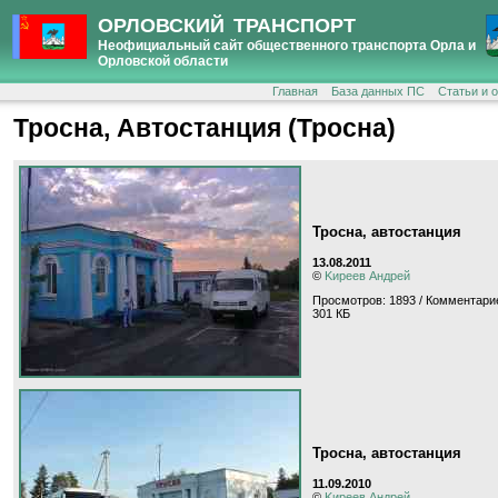
ОРЛОВСКИЙ ТРАНСПОРТ
Неофициальный сайт общественного транспорта Орла и
Орловской области
Главная
База данных ПС
Статьи и 
Тросна, Автостанция (Тросна)
Тросна, автостанция
13.08.2011
©
Kиpeeв Aндpeй
Просмотров: 1893 / Комментари
301 КБ
Тросна, автостанция
11.09.2010
©
Kиpeeв Aндpeй