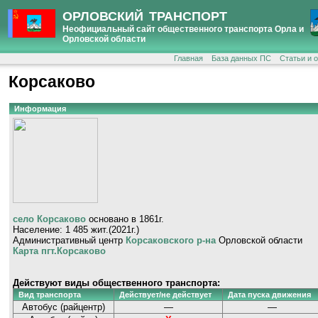
ОРЛОВСКИЙ ТРАНСПОРТ
Неофициальный сайт общественного транспорта Орла и
Орловской области
Главная
База данных ПС
Статьи и 
Корсаково
Информация
село Корсаково
основано в 1861г.
Население: 1 485 жит.(2021г.)
Административный центр
Корсаковского р-на
Орловской области
Карта пгт.Корсаково
Действуют виды общественного транспорта:
Вид транспорта
Действует/не действует
Дата пуска движения
Автобус (райцентр)
—
—