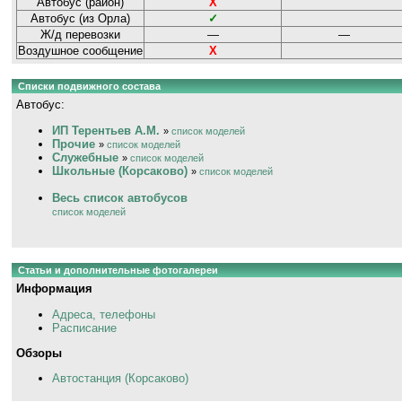
Автобус (район)
Х
Автобус (из Орла)
✓
Ж/д перевозки
—
—
Воздушное сообщение
Х
Списки подвижного состава
Автобус:
ИП Терентьев А.М.
»
список моделей
Прочие
»
список моделей
Служебные
»
список моделей
Школьные (Корсаково)
»
список моделей
Весь список автобусов
список моделей
Статьи и дополнительные фотогалереи
Информация
Адреса, телефоны
Расписание
Обзоры
Автостанция (Корсаково)