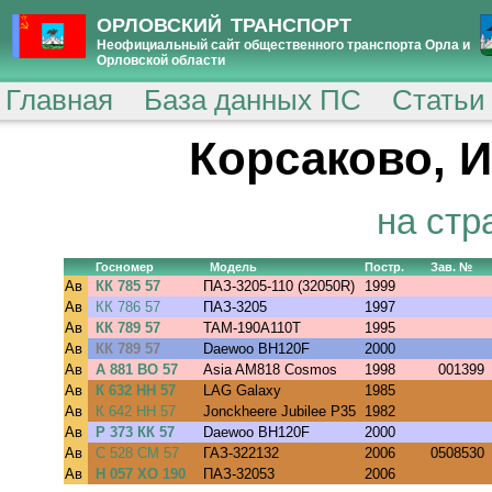
ОРЛОВСКИЙ ТРАНСПОРТ
Неофициальный сайт общественного транспорта Орла и
Орловской области
Главная
База данных ПС
Статьи
Корсаково, И
на стр
Госномер
Модель
Постр.
Зав. №
Ав
КК 785 57
ПАЗ-3205-110 (32050R)
1999
Ав
КК 786 57
ПАЗ-3205
1997
Ав
КК 789 57
TAM-190A110T
1995
Ав
КК 789 57
Daewoo BH120F
2000
Ав
А 881 ВО 57
Asia AM818 Cosmos
1998
001399
Ав
К 632 НН 57
LAG Galaxy
1985
Ав
К 642 НН 57
Jonckheere Jubilee P35
1982
Ав
Р 373 КК 57
Daewoo BH120F
2000
Ав
С 528 СМ 57
ГАЗ-322132
2006
0508530
Ав
Н 057 ХО 190
ПАЗ-32053
2006