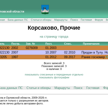
ловской области
вная
База данных ПС
Статьи и обзоры
Маршруты
Поиск
Гостевая
Форум
В
Корсаково, Прочие
на страницу города
ель
Постр.
Зав. №
Пост.
Спис.
Примечания
322130
2002
0276009
01.2003
322130
2007
10.2007
02.2010
Продан в Тулу. Н
3205
1997
01.2012
09.2017
Ранее госномер
К
Всего записей: 3
Показано записей: 3
в наличии: 0
показывать списанные и переданные отдельно
показывать фотографии
База данных ПС
Статьи и обзоры
Маршруты
Поиск
Гостевая
Фо
и Орловской области, 2009-2026 гг.
ается только с разрешения их авторов.
числе лично добыта авторами фото.