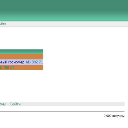
ойти
овый госномер
АВ 992 71
К 786 57
рум
Войти
0.002 секунды