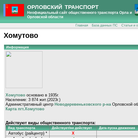
ОРЛОВСКИЙ ТРАНСПОРТ
Неофициальный сайт общественного транспорта Орла и
Орловской области
Главная
База данных ПС
Статьи и 
Хомутово
Информация
Хомутово
основано в 1935г.
Население: 3 874 жит.(2023г.)
Административный центр
Новодеревеньковского р-на
Орловской об
Карта пгт.Хомутово
Действуют виды общественного транспорта:
Вид транспорта
Действует/не действует
Дата пуска движения
Автобус (райцентр) *
Х