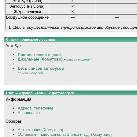
Автобус (район)
✓
Автобус (из Орла)
✓
Ж/д перевозки
Х
Воздушное сообщение
—
—
* В 1986 г. осуществлялось внутрипоселковое автобусное сообщен
Списки подвижного состава
Автобус:
Прочие
»
список моделей
Школьные (Хомутово)
»
список моделей
Весь список автобусов
список моделей
Статьи и дополнительные фотогалереи
Информация
Адреса, телефоны
Расписание
Обзоры
Автостанция (Хомутово)
Остановки: павильоны, таблички и т.д. (Хомутово)