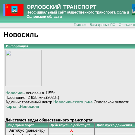
ОРЛОВСКИЙ ТРАНСПОРТ
Неофициальный сайт общественного транспорта Орла и
Орловской области
Главная
База данных ПС
Статьи и 
Новосиль
Информация
Новосиль
основан в 1155г.
Население: 2 938 жит.(2023г.)
Административный центр
Новосильского р-на
Орловской области
Карта г.Новосиля
Действуют виды общественного транспорта:
Вид транспорта
Действует/не действует
Дата пуска движения
Автобус (райцентр)
Х