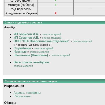
Автобус (район)
✓
Автобус (из Орла)
✓
Ж/д перевозки
—
—
Воздушное сообщение
Х
Списки подвижного состава
Автобус:
ИП Борисов И.А.
»
список моделей
ИП Семенов А.В.
»
список моделей
ООО "ПТК Новосильское отделение"
»
список моделей
г. Новосиль, ул. Коммунаров 37
Служебные
»
список моделей
Частные
»
список моделей
Школьные (Новосиль)
»
список моделей
Весь список автобусов
список моделей
Статьи и дополнительные фотогалереи
Информация
Адреса, телефоны
Расписание
Обзоры