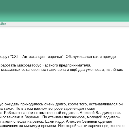
ойти
шрут "СХТ - Автостанция - заречье". Обслуживался как и прежде -
т работать микроавтобус частного предпринимателя.
 массивных остановочных павильона и ещё два уже новых, из лёгких
ус ожидать приходилось очень долго, кроме того, останавливался он
на такси. Но в этом важном вопросе зареченцам помог
». Работает на нём потомственный водитель Алексей Владимирович
ой остановки в Заречье . По отзывам пассажиров, молодой водитель
купатели спешат на рынок. Если надо, Алексей Семёнов сделает
назначения за минимум времени. Некоторой части зареченцев, конечно,