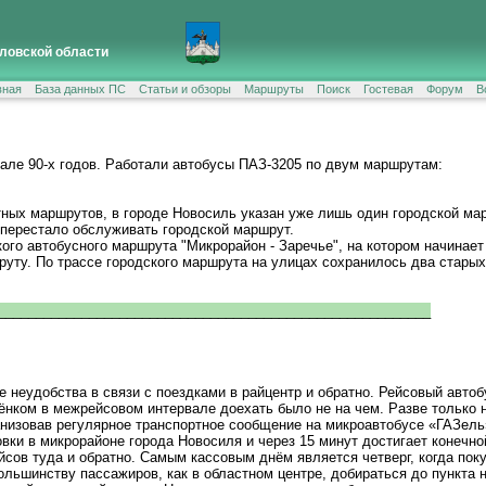
ловской области
вная
База данных ПС
Статьи и обзоры
Маршруты
Поиск
Гостевая
Форум
В
чале 90-х годов. Работали автобусы ПАЗ-3205 по двум маршрутам:
ных маршрутов, в городе Новосиль указан уже лишь один городской мар
 перестало обслуживать городской маршрут.
ского автобусного маршрута "Микрорайон - Заречье", на котором начинае
уту. По трассе городского маршрута на улицах сохранилось два старых
_________________________________________________________
неудобства в связи с поездками в райцентр и обратно. Рейсовый автоб
ебёнком в межрейсовом интервале доехать было не на чем. Разве только 
низовав регулярное транспортное сообщение на микроавтобусе «ГАЗель
новки в микрорайоне города Новосиля и через 15 минут достигает конечн
ейсов туда и обратно. Самым кассовым днём является четверг, когда по
ольшинству пассажиров, как в областном центре, добираться до пункта 