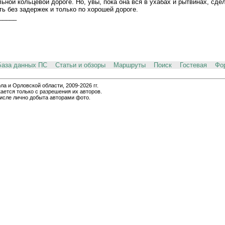
ьной кольцевой дороге. Но, увы, пока она вся в ухабах и рытвинах, сде
 без задержек и только по хорошей дороге.
_____
База данных ПС
Статьи и обзоры
Маршруты
Поиск
Гостевая
Фо
и Орловской области, 2009-2026 гг.
ается только с разрешения их авторов.
числе лично добыта авторами фото.