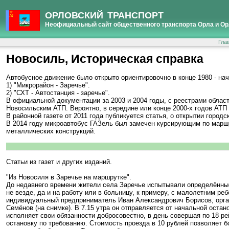
ОРЛОВСКИЙ ТРАНСПОРТ
Неофициальный сайт общественного транспорта Орла и Ор
Гла
Новосиль, Историческая справка
Автобусное движение было открыто ориентировочно в конце 1980 - на
1) "Микрорайон - Заречье".
2) "СХТ - Автостанция - заречье".
В официальной документации за 2003 и 2004 годы, с реестрами област
Новосильским АТП. Вероятно, в середине или конце 2000-х годов АТП
В районной газете от 2011 года публикуется статья, о открытии город
В 2014 году микроавтобус ГАЗель был замечен курсирующим по маршр
металлических конструкций.
______________________________________________________________
Статьи из газет и других изданий.
"Из Новосиля в Заречье на маршрутке".
До недавнего времени жители села Заречье испытывали определённые 
не везде, да и на работу или в больницу, к примеру, с малолетним р
индивидуальный предприниматель Иван Александрович Борисов, орга
Семёнов (на снимке). В 7.15 утра он отправляется от начальной оста
исполняет свои обязанности добросовестно, в день совершая по 18 р
остановку по требованию. Стоимость проезда в 10 рублей позволяет б