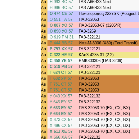
Ав
Н 993 ВО 57
ГАЗ-A66R33 Next
Ав
Н 996 ВО 57
ГАЗ-A66R33 Next
Ав
О 474 СЕ 57
Нижегородец-2227SK (Peugeot 
Ав
О 551 ТА 57
ПАЗ-32053
Ав
О 887 УО 57
ПАЗ-32053-07 (3205*R)
Ав
О 890 УО 57
ГАЗ-3269
Ав
О 919 РМ 31
ГАЗ-322121
Ав
Р 444 ВВ 57
Имя-М-3006 (X89) (Ford Transit)
Ав
Р 753 ХХ 57
ГАЗ-322121
Ав
С 322 НЕ 57
КАвЗ-4235-31 (2-2)
Ав
С 458 УЕ 57
ВМК303306 (ПАЗ-3206)
Ав
С 519 РВ 57
ГАЗ-322121
Ав
Т 624 СТ 57
ГАЗ-322121
Ав
Т 632 УР 57
ПАЗ-32053
Ав
Т 751 СТ 57
ПАЗ-32053
Ав
Т 751 СТ 57
ПАЗ-32053
Ав
У 043 ХХ 57
ГАЗ-322132
Ав
У 645 ЕУ 57
ГАЗ-322132
Ав
У 663 ЕУ 57
ПАЗ-32053-70 (EX, CX, BX)
Ав
У 664 ЕУ 57
ПАЗ-32053-70 (EX, CX, BX)
Ав
Х 473 СХ 57
ПАЗ-32053-70 (EX, CX, BX)
Ав
Х 496 СХ 57
ПАЗ-32053-70 (EX, CX, BX)
Ав
Х 613 ХЕ 57
ПАЗ-32053-70 (EX, CX, BX)
Ав
Х 666 ХА 57
ГАЗ-322132