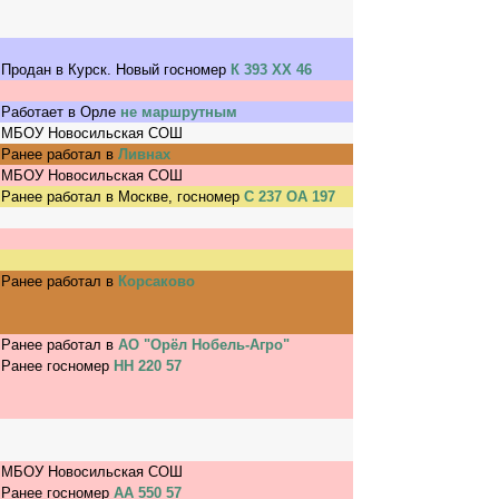
Продан в Курск. Новый госномер
К 393 ХХ 46
Работает в Орле
не маршрутным
МБОУ Новосильская СОШ
Ранее работал в
Ливнах
МБОУ Новосильская СОШ
Ранее работал в Москве, госномер
С 237 ОА 197
Ранее работал в
Корсаково
Ранее работал в
АО "Орёл Нобель-Агро"
Ранее госномер
НН 220 57
МБОУ Новосильская СОШ
Ранее госномер
АА 550 57