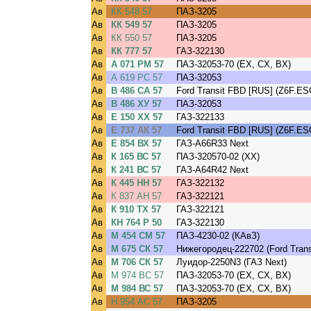
Ав
КК 548 57
ПАЗ-3205
Ав
КК 549 57
ПАЗ-3205
Ав
КК 550 57
ПАЗ-3205
Ав
КК 777 57
ГАЗ-322130
Ав
А 071 РМ 57
ПАЗ-32053-70 (EX, CX, BX)
Ав
А 619 РС 57
ПАЗ-32053
Ав
В 486 СА 57
Ford Transit FBD [RUS] (Z6F.ES
Ав
В 486 ХУ 57
ПАЗ-32053
Ав
Е 150 ХХ 57
ГАЗ-322133
Ав
Е 737 АК 57
Ford Transit FBD [RUS] (Z6F.ES
Ав
Е 854 ВХ 57
ГАЗ-A66R33 Next
Ав
К 165 ВС 57
ПАЗ-320570-02 (XX)
Ав
К 241 ВС 57
ГАЗ-A64R42 Next
Ав
К 445 НН 57
ГАЗ-322132
Ав
К 837 АН 57
ГАЗ-322121
Ав
К 910 ТХ 57
ГАЗ-322121
Ав
КН 764 Р 50
ГАЗ-322130
Ав
М 454 СМ 57
ПАЗ-4230-02 (КАвЗ)
Ав
М 675 СК 57
Нижегородец-222702 (Ford Trans
Ав
М 706 СК 57
Луидор-2250N3 (ГАЗ Next)
Ав
М 974 ВС 57
ПАЗ-32053-70 (EX, CX, BX)
Ав
М 984 ВС 57
ПАЗ-32053-70 (EX, CX, BX)
Ав
Н 954 АС 57
ПАЗ-3205