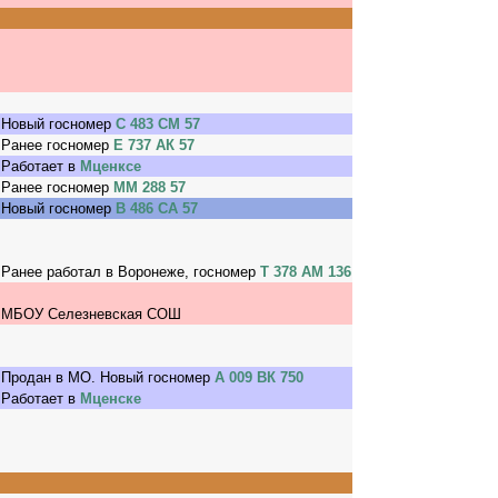
Новый госномер
С 483 СМ 57
Ранее госномер
Е 737 АК 57
Работает в
Мценксе
Ранее госномер
ММ 288 57
Новый госномер
В 486 СА 57
Ранее работал в Воронеже, госномер
Т 378 АМ 136
МБОУ Селезневская СОШ
Продан в МО. Новый госномер
А 009 ВК 750
Работает в
Мценске