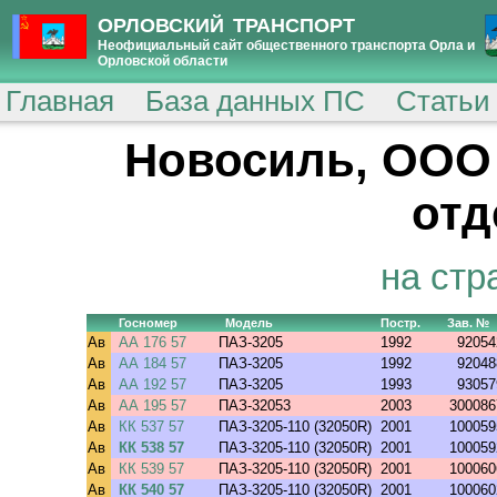
ОРЛОВСКИЙ ТРАНСПОРТ
Неофициальный сайт общественного транспорта Орла и
Орловской области
Главная
База данных ПС
Статьи
Новосиль, ООО
отд
на стр
Госномер
Модель
Постр.
Зав. №
Ав
АА 176 57
ПАЗ-3205
1992
92054
Ав
АА 184 57
ПАЗ-3205
1992
92048
Ав
АА 192 57
ПАЗ-3205
1993
93057
Ав
АА 195 57
ПАЗ-32053
2003
300086
Ав
КК 537 57
ПАЗ-3205-110 (32050R)
2001
100059
Ав
КК 538 57
ПАЗ-3205-110 (32050R)
2001
100059
Ав
КК 539 57
ПАЗ-3205-110 (32050R)
2001
100060
Ав
КК 540 57
ПАЗ-3205-110 (32050R)
2001
100060