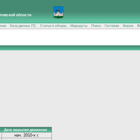
ловской области
вная
База данных ПС
Статьи и обзоры
Маршруты
Поиск
Гостевая
Форум
В
Дата закрытия движения
нач. 2010-х г.