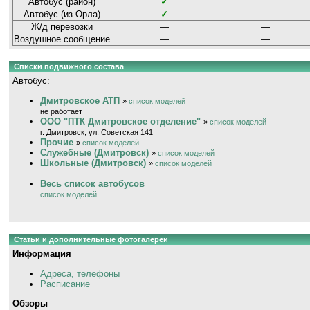
Автобус (район)
✓
Автобус (из Орла)
✓
Ж/д перевозки
—
—
Воздушное сообщение
—
—
Списки подвижного состава
Автобус:
Дмитровское АТП
»
список моделей
не работает
ООО "ПТК Дмитровское отделение"
»
список моделей
г. Дмитровск, ул. Советская 141
Прочие
»
список моделей
Служебные (Дмитровск)
»
список моделей
Школьные (Дмитровск)
»
список моделей
Весь список автобусов
список моделей
Статьи и дополнительные фотогалереи
Информация
Адреса, телефоны
Расписание
Обзоры