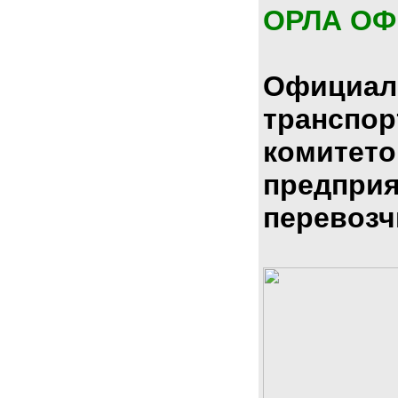
ОРЛА О
Официал
транспо
комитето
предпри
перевозч