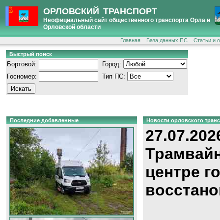
ОРЛОВСКИЙ ТРАНСПОРТ
Неофициальный сайт общественного транспорта Орла и
Орловской области
Главная
База данных ПС
Статьи и 
Быстрый поиск
Бортовой:
Город:
Госномер:
Тип ПС:
Последние добавленные
Новости орловского тран
27.07.202
Трамвайн
центре г
восстано