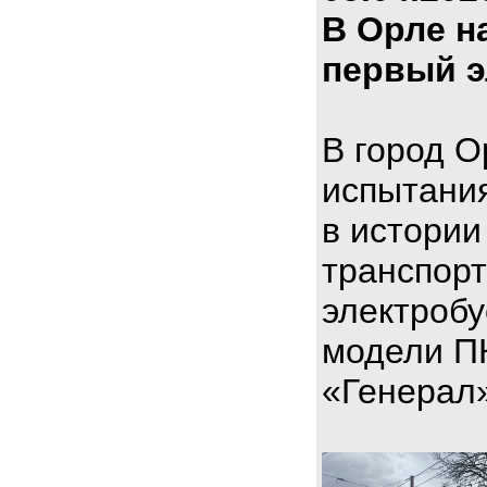
В Орле н
первый э
В город О
испытани
в истории
транспорт
электроб
модели П
«Генерал