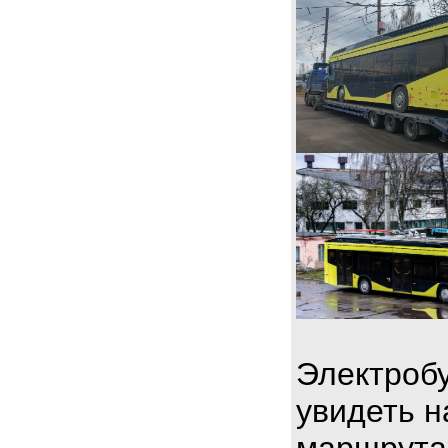
Электробу
увидеть н
маршрута