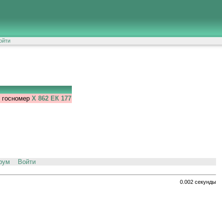
ойти
, госномер
Х 862 ЕК 177
рум
Войти
0.002 секунды