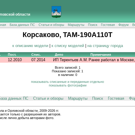
ловской области
вная
База данных ПС
Статьи и обзоры
Маршруты
Поиск
Гостевая
Форум
В
Корсаково, TAM-190A110T
к описанию модели
|
к списку моделей
|
на страницу города
.
Пост.
Спис.
Депо
Примечания
12.2010
07.2014
ИП Терентьев А.М.
Ранее работал в Москве
Всего записей: 1
Показано записей: 1
в наличии: 0
показывать списанные и переданные отдельно
показывать фотографии
База данных ПС
Статьи и обзоры
Маршруты
Поиск
Гостевая
Фо
и Орловской области, 2009-2026 гг.
ается только с разрешения их авторов.
числе лично добыта авторами фото.