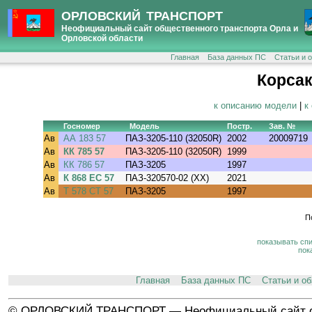
ОРЛОВСКИЙ ТРАНСПОРТ
Неофициальный сайт общественного транспорта Орла и
Орловской области
Главная
База данных ПС
Статьи и 
Корсак
к описанию модели
|
к
Госномер
Модель
Постр.
Зав. №
Ав
АА 183 57
ПАЗ-3205-110 (32050R)
2002
20009719
Ав
КК 785 57
ПАЗ-3205-110 (32050R)
1999
Ав
КК 786 57
ПАЗ-3205
1997
Ав
К 868 ЕС 57
ПАЗ-320570-02 (XX)
2021
Ав
Т 578 СТ 57
ПАЗ-3205
1997
П
показывать сп
пок
Главная
База данных ПС
Статьи и о
© ОРЛОВСКИЙ ТРАНСПОРТ — Неофициальный сайт о