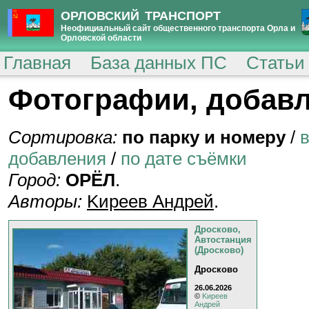
ОРЛОВСКИЙ ТРАНСПОРТ
Неофициальный сайт общественного транспорта Орла и
Орловской области
Главная
База данных ПС
Статьи
Фотографии, добавл
Сортировка:
по парку и номеру
/
добавления
/
по дате съёмки
Город:
ОРЁЛ
.
Авторы:
Kиpeeв Aндpeй
.
Дросково,
Автостанция
(Дросково)
Дросково
26.06.2026
©
Kиpeeв
Aндpeй