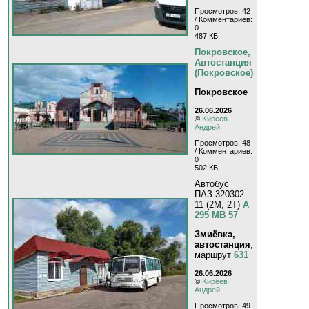
Просмотров: 42
/ Комментариев:
0
487 КБ
Покровское,
Автостанция
(Покровское)
Покровское
26.06.2026
©
Kиpeeв
Aндpeй
Просмотров: 48
/ Комментариев:
0
502 КБ
Автобус
ПАЗ-320302-
11 (2M, 2T)
А
295 МВ 57
Змиёвка,
автостанция
,
маршрут
631
26.06.2026
©
Kиpeeв
Aндpeй
Просмотров: 49