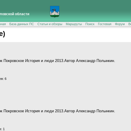
ловской области
вная
База данных ПС
Статьи и обзоры
Маршруты
Поиск
Гостевая
Форум
В
е)
ок Покровское История и люди 2013.Автор Александр Полынкин.
в: 6
ок Покровское История и люди 2013.Автор Александр Полынкин.
: 1