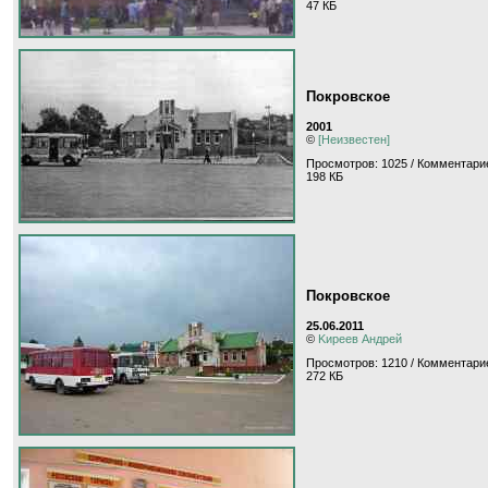
47 КБ
Покровское
2001
©
[Неизвестен]
Просмотров: 1025 / Комментарие
198 КБ
Покровское
25.06.2011
©
Kиpeeв Aндpeй
Просмотров: 1210 / Комментарие
272 КБ