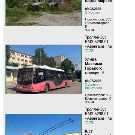
Карла Маркса
09.08.2025
©
Nocturn
Просмотров: 263
/ Комментариев:
5
397 КБ
Троллейбус
ВМЗ-5298.01
«Авангард» №
1172
Улица
Максима
Горького
,
маршрут
6
03.07.2026
©
Даниил
Щекотихин
Просмотров: 89 /
Комментариев: 0
309 КБ
Троллейбус
ВМЗ-5298.01
«Авангард» №
1173
К/ст