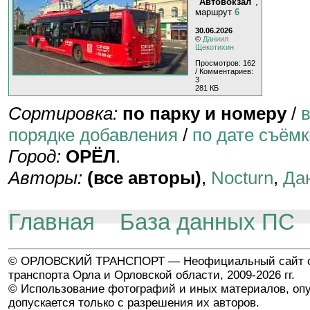
"Автовокзал"
,
маршрут
6
30.06.2026
©
Даниил
Щекотихин
Просмотров: 162
/ Комментариев:
3
281 КБ
Сортировка:
по парку и номеру
/
порядке добавления
/
по дате съёмк
Город:
ОРЁЛ
.
Авторы:
(все авторы)
,
Nocturn
,
Да
Главная
База данных ПС
© ОРЛОВСКИЙ ТРАНСПОРТ — Неофициальный сайт о
транспорта Орла и Орловской области, 2009-2026 гг.
© Использование фотографий и иных материалов, опу
допускается только с разрешения их авторов.