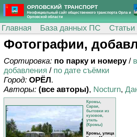
ОРЛОВСКИЙ ТРАНСПОРТ
Неофициальный сайт общественного транспорта Орла и
Орловской области
Главная
База данных ПС
Статьи
Фотографии, добавл
Сортировка:
по парку и номеру
/
добавления
/
по дате съёмки
Город:
ОРЁЛ
.
Авторы:
(все авторы)
,
Nocturn
,
Да
Кромы,
Сараи,
бытовки из
кузовов,
утиль
(Кромы)
Кромы, улица