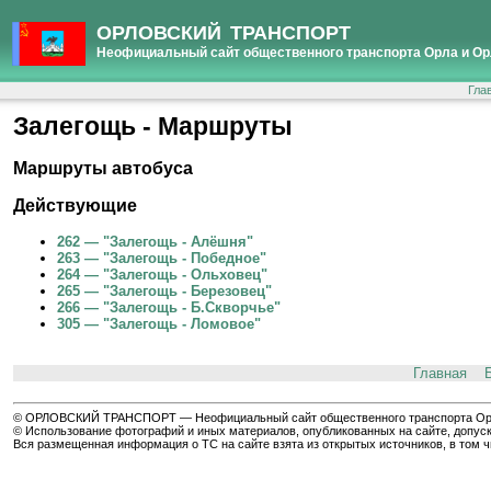
ОРЛОВСКИЙ ТРАНСПОРТ
Неофициальный сайт общественного транспорта Орла и Ор
Гла
Залегощь - Маршруты
Маршруты автобуса
Действующие
262 — "Залегощь - Алёшня"
263 — "Залегощь - Победное"
264 — "Залегощь - Ольховец"
265 — "Залегощь - Березовец"
266 — "Залегощь - Б.Скворчье"
305 — "Залегощь - Ломовое"
Главная
© ОРЛОВСКИЙ ТРАНСПОРТ — Неофициальный сайт общественного транспорта Орла 
© Использование фотографий и иных материалов, опубликованных на сайте, допуск
Вся размещенная информация о ТС на сайте взята из открытых источников, в том 