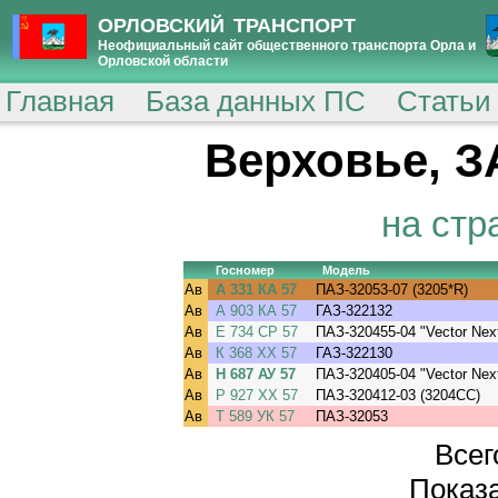
ОРЛОВСКИЙ ТРАНСПОРТ
Неофициальный сайт общественного транспорта Орла и
Орловской области
Главная
База данных ПС
Статьи
Верховье, З
на стр
Госномер
Модель
Ав
А 331 КА 57
ПАЗ-32053-07 (3205*R)
Ав
А 903 КА 57
ГАЗ-322132
Ав
Е 734 СР 57
ПАЗ-320455-04 "Vector Next
Ав
К 368 ХХ 57
ГАЗ-322130
Ав
Н 687 АУ 57
ПАЗ-320405-04 "Vector Next
Ав
Р 927 ХХ 57
ПАЗ-320412-03 (3204CC)
Ав
Т 589 УК 57
ПАЗ-32053
Всег
Показа