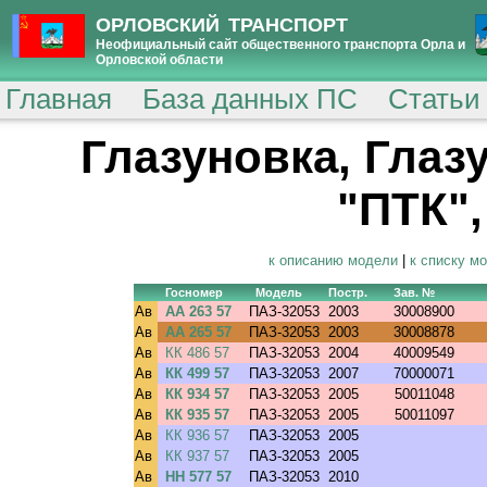
ОРЛОВСКИЙ ТРАНСПОРТ
Неофициальный сайт общественного транспорта Орла и
Орловской области
Главная
База данных ПС
Статьи
Глазуновка, Гла
"ПТК",
к описанию модели
|
к списку м
Госномер
Модель
Постр.
Зав. №
Ав
АА 263 57
ПАЗ-32053
2003
30008900
Ав
АА 265 57
ПАЗ-32053
2003
30008878
Ав
КК 486 57
ПАЗ-32053
2004
40009549
Ав
КК 499 57
ПАЗ-32053
2007
70000071
Ав
КК 934 57
ПАЗ-32053
2005
50011048
Ав
КК 935 57
ПАЗ-32053
2005
50011097
Ав
КК 936 57
ПАЗ-32053
2005
Ав
КК 937 57
ПАЗ-32053
2005
Ав
НН 577 57
ПАЗ-32053
2010