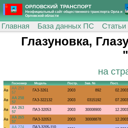
ОРЛОВСКИЙ ТРАНСПОРТ
Неофициальный сайт общественного транспорта Орла и
Орловской области
Главная
База данных ПС
Статьи
Глазуновка, Гла
на стр
Госномер
Модель
Постр.
Зав. №
Пост.
АА 253
Ав
ГАЗ-3261
2003
892
02.200
57
АА 258
Ав
ГАЗ-322132
2003
0315192
07.200
57
АА 263
Ав
ПАЗ-32053
2003
30008900
12.200
57
АА 265
Ав
ПАЗ-32053
2003
30008878
12.200
57
АА 274
ПАЗ-3205-110