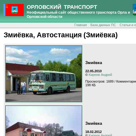
ОРЛОВСКИЙ ТРАНСПОРТ
Неофициальный сайт общественного транспорта Орла и
Орловской области
Главная
База данных ПС
Статьи и 
Змиёвка, Автостанция (Змиёвка)
Змиёвка
22.05.2010
©
Kиpeeв Aндpeй
Просмотров: 1689 / Комментарие
198 КБ
Змиёвка
18.02.2012
©
Kиpeeв Aндpeй