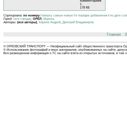
Комментариев:
1
178 КБ
Сортировка:
по номеру
/
вверху самые новые
/
в порядке добавления
/
по дате съ
Город:
(все города)
,
ОРЁЛ
,
Мценск
.
Авторы:
(все авторы)
,
Kиpeeв Aндpeй
,
Дмитрий Владимиров
.
Главная
© ОРЛОВСКИЙ ТРАНСПОРТ — Неофициальный сайт общественного транспорта Орла 
© Использование фотографий и иных материалов, опубликованных на сайте, допуск
Вся размещенная информация о ТС на сайте взята из открытых источников, в том 