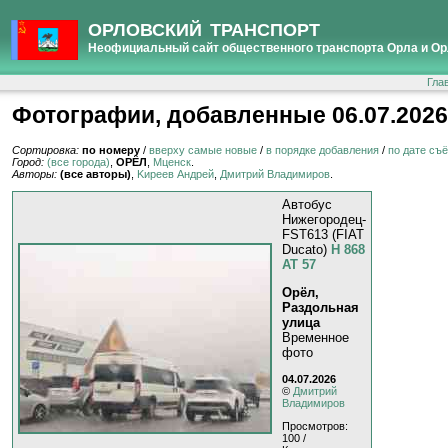
ОРЛОВСКИЙ ТРАНСПОРТ
Неофициальный сайт общественного транспорта Орла и Ор
Гла
Фотографии, добавленные 06.07.2026
Сортировка:
по номеру
/
вверху самые новые
/
в порядке добавления
/
по дате съ
Город:
(все города)
,
ОРЁЛ
,
Мценск
.
Авторы:
(все авторы)
,
Kиpeeв Aндpeй
,
Дмитрий Владимиров
.
Автобус
Нижегородец-
FST613 (FIAT
Ducato)
Н 868
АТ 57
Орёл,
Раздольная
улица
Временное
фото
04.07.2026
©
Дмитрий
Владимиров
Просмотров:
100 /