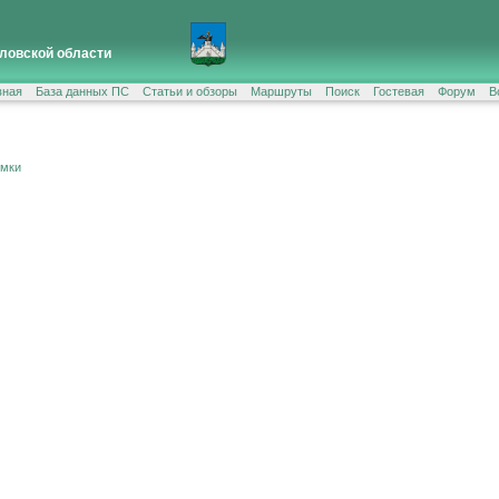
ловской области
вная
База данных ПС
Статьи и обзоры
Маршруты
Поиск
Гостевая
Форум
В
ёмки