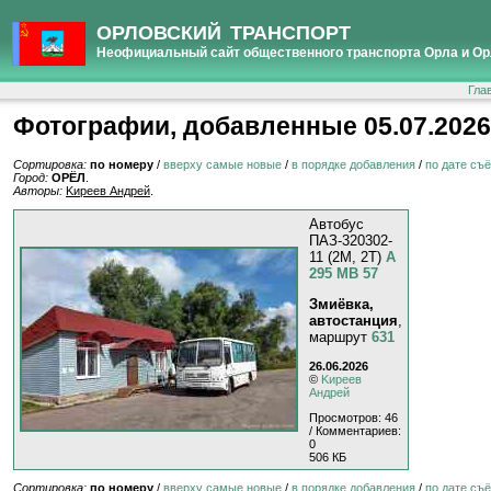
ОРЛОВСКИЙ ТРАНСПОРТ
Неофициальный сайт общественного транспорта Орла и Ор
Гла
Фотографии, добавленные 05.07.2026
Сортировка:
по номеру
/
вверху самые новые
/
в порядке добавления
/
по дате съ
Город:
ОРЁЛ
.
Авторы:
Kиpeeв Aндpeй
.
Автобус
ПАЗ-320302-
11 (2M, 2T)
А
295 МВ 57
Змиёвка,
автостанция
,
маршрут
631
26.06.2026
©
Kиpeeв
Aндpeй
Просмотров: 46
/ Комментариев:
0
506 КБ
Сортировка:
по номеру
/
вверху самые новые
/
в порядке добавления
/
по дате съ