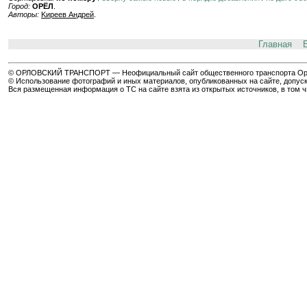
Город:
ОРЁЛ
.
Авторы:
Kиpeeв Aндpeй
.
Главная
© ОРЛОВСКИЙ ТРАНСПОРТ — Неофициальный сайт общественного транспорта Орла 
© Использование фотографий и иных материалов, опубликованных на сайте, допуск
Вся размещенная информация о ТС на сайте взята из открытых источников, в том 