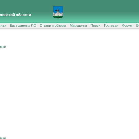
ловской области
вная
База данных ПС
Статьи и обзоры
Маршруты
Поиск
Гостевая
Форум
В
ёмки
ёмки